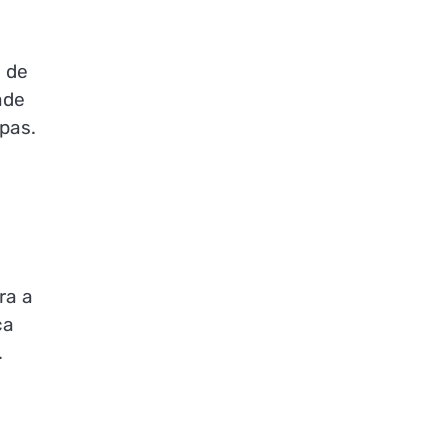
 de
ade
ipas.
ra a
ça
.