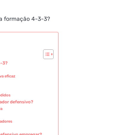
3-3?
a eficaz
edidos
zador defensivo?
va
gadores
defensivo empregar?