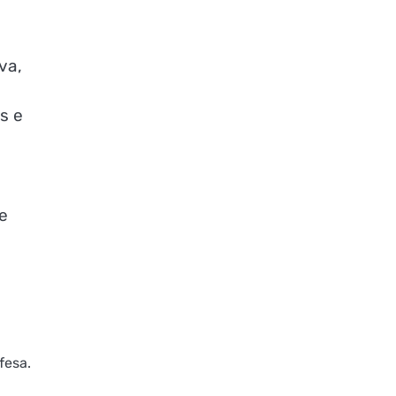
va,
s e
e
fesa.