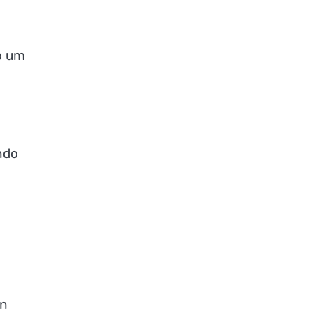
o um
ndo
an