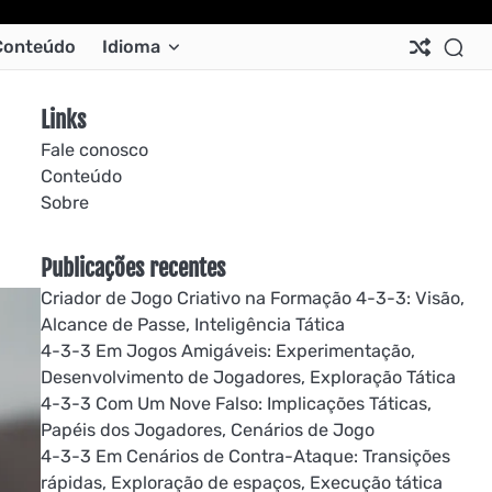
Ab
Co
Co
Pri
Si
Te
Conteúdo
Idioma
Us
Us
Pol
Pol
an
Con
Links
Fale conosco
Conteúdo
Sobre
Publicações recentes
Criador de Jogo Criativo na Formação 4-3-3: Visão,
Alcance de Passe, Inteligência Tática
4-3-3 Em Jogos Amigáveis: Experimentação,
Desenvolvimento de Jogadores, Exploração Tática
4-3-3 Com Um Nove Falso: Implicações Táticas,
Papéis dos Jogadores, Cenários de Jogo
4-3-3 Em Cenários de Contra-Ataque: Transições
rápidas, Exploração de espaços, Execução tática