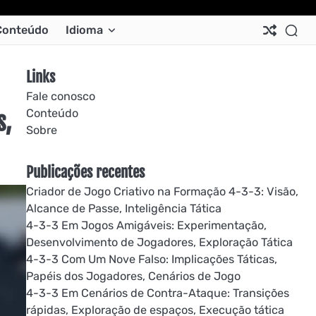
Ab
Co
Co
Pri
Si
Te
Conteúdo
Idioma
Us
Us
Pol
Pol
an
Con
Links
Fale conosco
Conteúdo
s,
Sobre
Publicações recentes
Criador de Jogo Criativo na Formação 4-3-3: Visão,
Alcance de Passe, Inteligência Tática
4-3-3 Em Jogos Amigáveis: Experimentação,
Desenvolvimento de Jogadores, Exploração Tática
4-3-3 Com Um Nove Falso: Implicações Táticas,
Papéis dos Jogadores, Cenários de Jogo
4-3-3 Em Cenários de Contra-Ataque: Transições
rápidas, Exploração de espaços, Execução tática