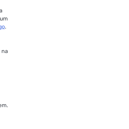
a
 um
go
.
 na
em.